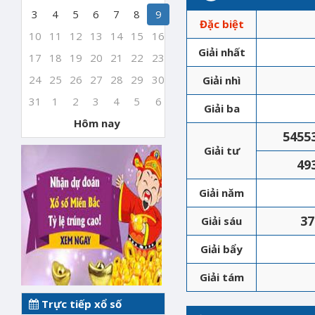
3
4
5
6
7
8
9
Đặc biệt
10
11
12
13
14
15
16
Giải nhất
17
18
19
20
21
22
23
24
25
26
27
28
29
30
Giải nhì
31
1
2
3
4
5
6
Giải ba
Hôm nay
5455
Giải tư
49
Giải năm
37
Giải sáu
Giải bẩy
Giải tám
Trực tiếp xổ số