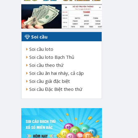
Soi cầu
Soi cầu loto
Soi cầu loto Bạch Thủ
Soi cầu theo thứ
Soi cầu ăn hai nháy, cả cặp
Soi cầu giải đặc biệt
Soi cầu Đặc Biệt theo thứ