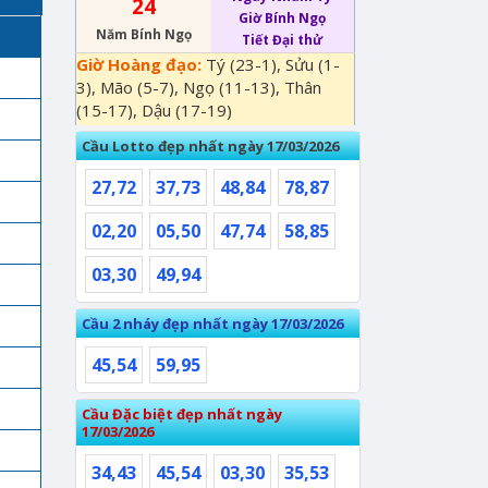
24
Giờ Bính Ngọ
Năm Bính Ngọ
Tiết Đại thử
Giờ Hoàng đạo:
Tý (23-1), Sửu (1-
3), Mão (5-7), Ngọ (11-13), Thân
(15-17), Dậu (17-19)
Cầu Lotto đẹp nhất ngày 17/03/2026
27,72
37,73
48,84
78,87
02,20
05,50
47,74
58,85
03,30
49,94
Cầu 2 nháy đẹp nhất ngày 17/03/2026
45,54
59,95
Cầu Đặc biệt đẹp nhất ngày
17/03/2026
34,43
45,54
03,30
35,53