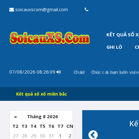
soicauxscom@gmail.com
KẾT QUẢ SỔ 
GHI LÔ
C
07/08/2026 08:26:09
Xin Chào!
Chúc các bạn luôn vui vẻ, nh
Kết quả sổ xố miền bắc
«
Tháng 8 2026
Kế
T2
T3
T4
T5
T6
T7
CN
27
28
29
30
31
1
2