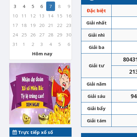
3
4
5
6
7
8
9
Đặc biệt
10
11
12
13
14
15
16
Giải nhất
17
18
19
20
21
22
23
24
25
26
27
28
29
30
Giải nhì
31
1
2
3
4
5
6
Giải ba
Hôm nay
8043
Giải tư
21
Giải năm
94
Giải sáu
Giải bẩy
Giải tám
Trực tiếp xổ số